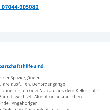
. 07044-905080
arschaftshilfe sind:
g bei Spaziergängen
mulare ausfüllen, Behördengänge
eidung richten oder Vorräte aus dem Keller holen
. Batteriewechsel, Glühbirne austauschen
ender Angehöriger
m Einkaufen, Friedhofsbesuch usw.